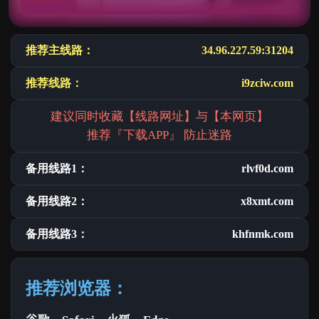
推荐主线路：
34.96.227.59:31204
推荐线路：
i9zciw.com
建议同时收藏【线路网址】与【本网页】
推荐『下载APP』 防止迷路
备用线路1：
rlvf0d.com
备用线路2：
x8xmt.com
备用线路3：
khfnmk.com
推荐浏览器：